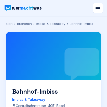
wer
macht
was
Verzeichnis
Start
›
Branchen
›
Imbiss & Takeaway
›
Bahnhof-Imbiss
Karte
News
Ratgeber
Werbung
Preise
Bahnhof-Imbiss
Imbiss & Takeaway
Für Firmen
Centralbahnstrasse, 4051 Basel