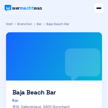
wer
macht
was
Verzeichnis
Start
›
Branchen
›
Bar
›
Baja Beach Bar
Karte
News
Ratgeber
Werbung
Preise
Baja Beach Bar
Bar
Für Firmen
St. Gallerstrasse, 9400 Rorschach