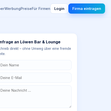
ber
Werbung
Preise
Für Firmen
Login
Firma eintragen
nfrage an
Löwen Bar & Lounge
chreib direkt – ohne Umweg über eine fremde
ite.