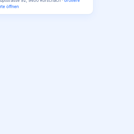
uptstrasse 92, 9400 Rorschach
·
Größere
rte öffnen