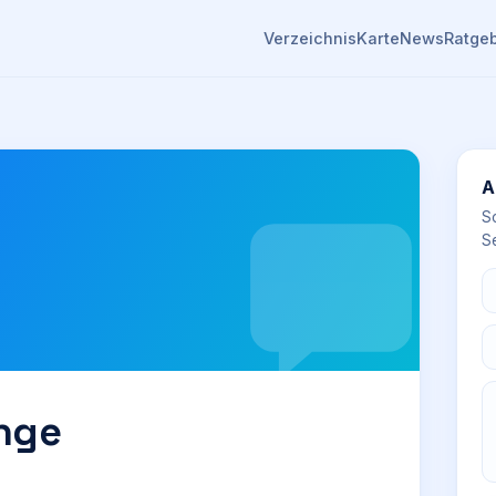
Verzeichnis
Karte
News
Ratge
A
S
Se
nge