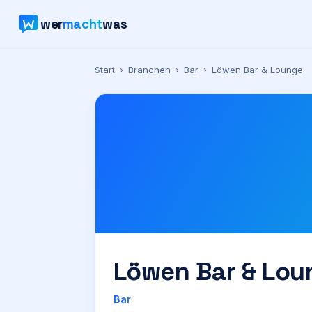
wer
macht
was
Start
›
Branchen
›
Bar
›
Löwen Bar & Lounge
Löwen Bar & Lou
Bar