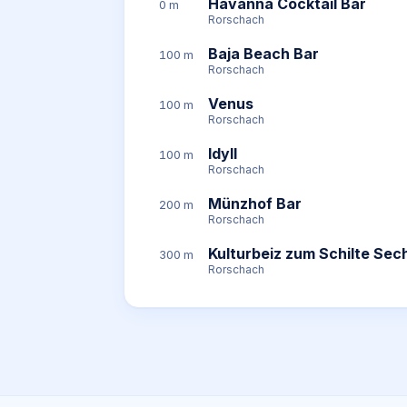
Havanna Cocktail Bar
0 m
Rorschach
Baja Beach Bar
100 m
Rorschach
Venus
100 m
Rorschach
Idyll
100 m
Rorschach
Münzhof Bar
200 m
Rorschach
Kulturbeiz zum Schilte Sec
300 m
Rorschach