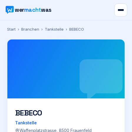
wer
macht
was
Verzeichnis
Start
›
Branchen
›
Tankstelle
›
BEBECO
Karte
News
Ratgeber
Werbung
Preise
BEBECO
Tankstelle
Für Firmen
Waffenplatzstrasse, 8500 Frauenfeld