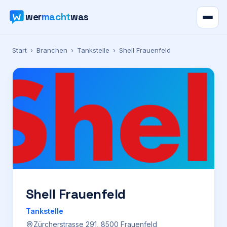
wer
macht
was
Verzeichnis
Start
›
Branchen
›
Tankstelle
›
Shell Frauenfeld
Karte
News
Ratgeber
Werbung
Preise
Shell Frauenfeld
Tankstelle
Für Firmen
Zürcherstrasse 291, 8500 Frauenfeld