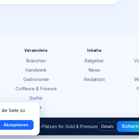
Verzeichnis
Inhalte
Branchen
Ratgeber
Vo
Handwerk
News
Gastronomie
Redaktion
We
Coiffeure & Friseure
F
Suche
Karte
 die Seite zu
Akzeptieren
och
9
von
100
Gratis-Plätzen für Gold & Premium
Sichern
Details
Firm