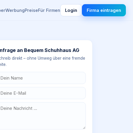
ber
Werbung
Preise
Für Firmen
Login
Firma eintragen
nfrage an
Bequem Schuhhaus AG
chreib direkt – ohne Umweg über eine fremde
ite.