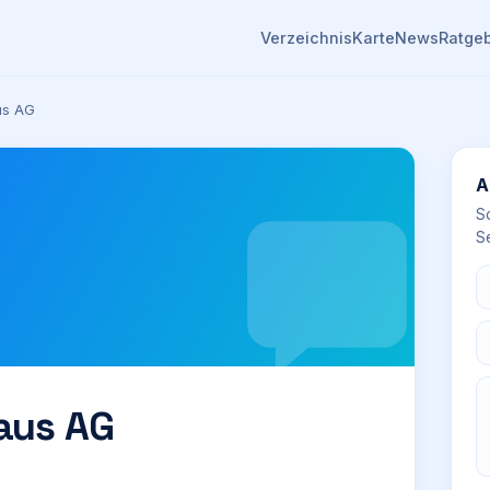
Verzeichnis
Karte
News
Ratge
us AG
A
S
Se
aus AG