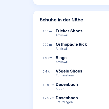
Schuhe in der Nähe
Fricker Shoes
100 m
Amriswil
Orthopädie Rick
200 m
Amriswil
Bingo
1.9 km
Amriswil
Vögele Shoes
5.4 km
Romanshorn
Dosenbach
10.6 km
Arbon
Dosenbach
12.5 km
Kreuzlingen