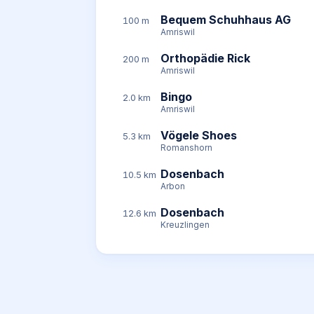
Bequem Schuhhaus AG
100 m
Amriswil
Orthopädie Rick
200 m
Amriswil
Bingo
2.0 km
Amriswil
Vögele Shoes
5.3 km
Romanshorn
Dosenbach
10.5 km
Arbon
Dosenbach
12.6 km
Kreuzlingen