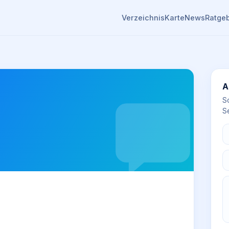
Verzeichnis
Karte
News
Ratge
A
S
Se