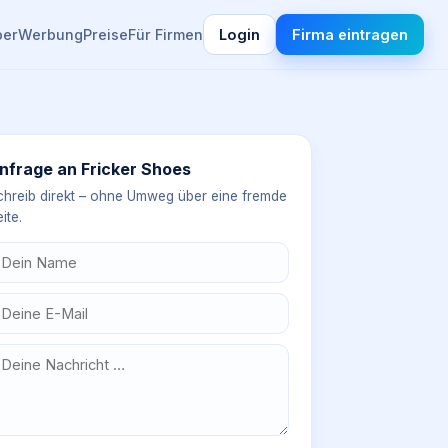
ber
Werbung
Preise
Für Firmen
Login
Firma eintragen
nfrage an
Fricker Shoes
chreib direkt – ohne Umweg über eine fremde
ite.