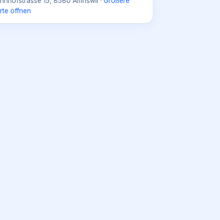
hnhofstrasse 15, 8580 Amriswil
·
Größere
rte öffnen