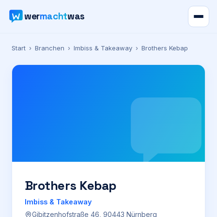
wer
macht
was
Verzeichnis
Start
›
Branchen
›
Imbiss & Takeaway
›
Brothers Kebap
Karte
News
Ratgeber
Werbung
Preise
Brothers Kebap
Imbiss & Takeaway
Für Firmen
Gibitzenhofstraße 46, 90443 Nürnberg