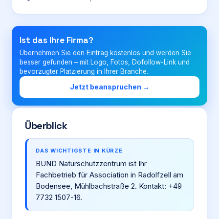
Login
Ist das Ihre Firma?
Übernehmen Sie den Eintrag kostenlos und werden Sie
Firma eintragen
besser gefunden – mit Logo, Fotos, Dofollow-Link und
bevorzugter Platzierung in Ihrer Branche.
Jetzt beanspruchen →
Überblick
DAS WICHTIGSTE IN KÜRZE
BUND Naturschutzzentrum ist Ihr
Fachbetrieb für Association in Radolfzell am
Bodensee, Mühlbachstraße 2. Kontakt: +49
7732 1507-16.