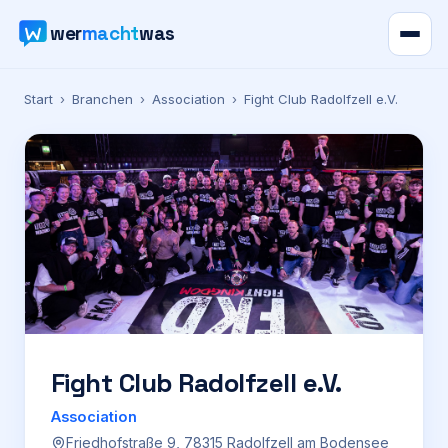
wer
macht
was
Verzeichnis
Start
›
Branchen
›
Association
›
Fight Club Radolfzell e.V.
Karte
News
Ratgeber
Werbung
Preise
Fight Club Radolfzell e.V.
Association
Für Firmen
Friedhofstraße 9, 78315 Radolfzell am Bodensee