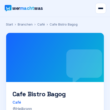
wer
macht
was
Verzeichnis
Start
›
Branchen
›
Café
›
Cafe Bistro Bagog
Karte
News
Ratgeber
Werbung
Preise
Cafe Bistro Bagog
Café
Für Firmen
Heilbronn