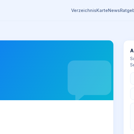
Verzeichnis
Karte
News
Ratge
A
S
Se