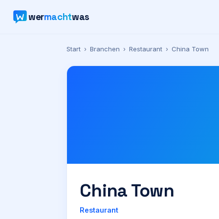
wer
macht
was
Start
›
Branchen
›
Restaurant
›
China Town
China Town
Restaurant