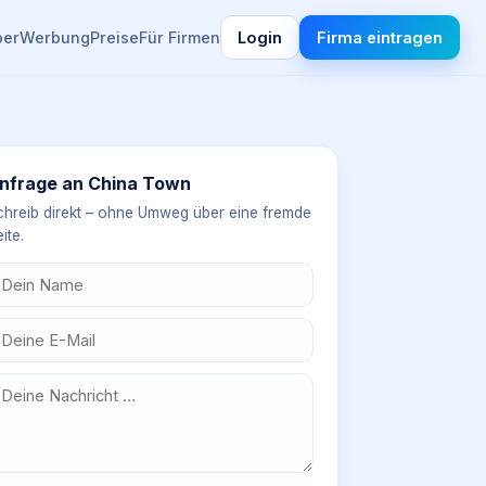
ber
Werbung
Preise
Für Firmen
Login
Firma eintragen
nfrage an
China Town
chreib direkt – ohne Umweg über eine fremde
ite.