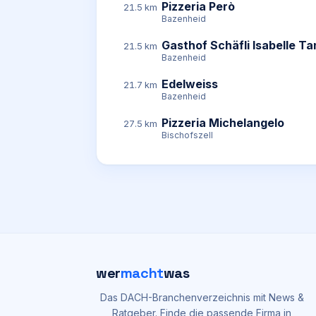
Pizzeria Però
21.5 km
Bazenheid
Gasthof Schäfli Isabelle T
21.5 km
Bazenheid
Edelweiss
21.7 km
Bazenheid
Pizzeria Michelangelo
27.5 km
Bischofszell
wer
macht
was
Das DACH-Branchenverzeichnis mit News &
Ratgeber. Finde die passende Firma in