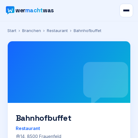
wer
macht
was
Verzeichnis
Start
›
Branchen
›
Restaurant
›
Bahnhofbuffet
Karte
News
Ratgeber
Werbung
Preise
Bahnhofbuffet
Restaurant
Für Firmen
14, 8500 Frauenfeld