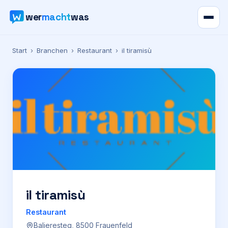
wer
macht
was
Verzeichnis
Start
›
Branchen
›
Restaurant
›
il tiramisù
Karte
News
Ratgeber
Werbung
Preise
il tiramisù
Restaurant
Für Firmen
Balieresteg, 8500 Frauenfeld