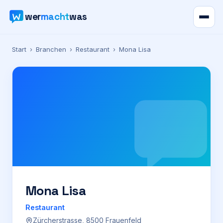
wer
macht
was
Verzeichnis
Start
›
Branchen
›
Restaurant
›
Mona Lisa
Karte
News
Ratgeber
Werbung
Preise
Mona Lisa
Restaurant
Für Firmen
Zürcherstrasse, 8500 Frauenfeld