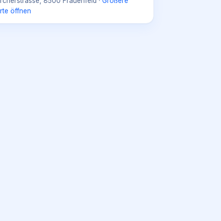
rcherstrasse, 8500 Frauenfeld
·
Größere
rte öffnen