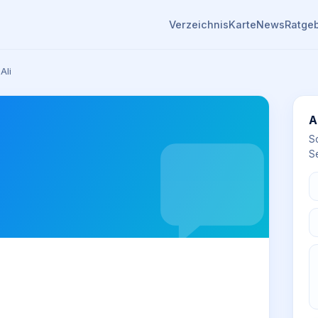
Verzeichnis
Karte
News
Ratge
Ali
A
S
Se