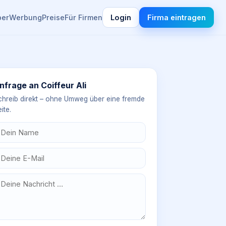
ber
Werbung
Preise
Für Firmen
Login
Firma eintragen
nfrage an
Coiffeur Ali
chreib direkt – ohne Umweg über eine fremde
ite.