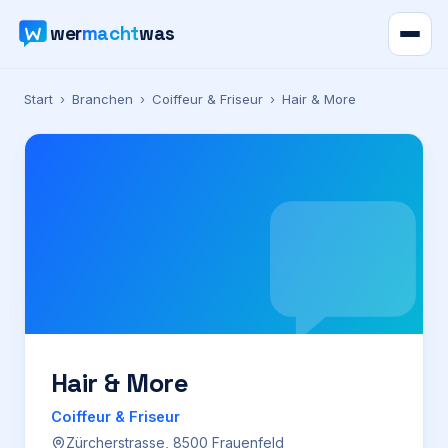
wer
macht
was
Verzeichnis
Start
›
Branchen
›
Coiffeur & Friseur
›
Hair & More
Karte
News
Ratgeber
Werbung
Preise
Hair & More
Coiffeur & Friseur
Für Firmen
Zürcherstrasse, 8500 Frauenfeld