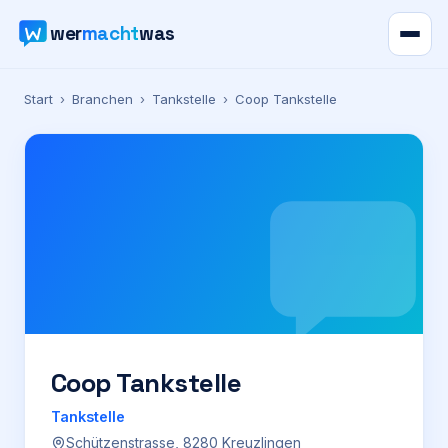
wer
macht
was
Verzeichnis
Start
›
Branchen
›
Tankstelle
›
Coop Tankstelle
Karte
News
Ratgeber
Werbung
Preise
Coop Tankstelle
Tankstelle
Für Firmen
Schützenstrasse, 8280 Kreuzlingen