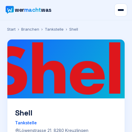
wer
macht
was
Verzeichnis
Start
›
Branchen
›
Tankstelle
›
Shell
Karte
News
Ratgeber
Werbung
Preise
Shell
Tankstelle
Für Firmen
Löwenstrasse 21, 8280 Kreuzlingen