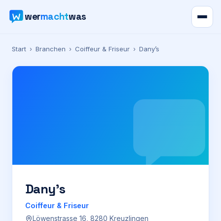
wer
macht
was
Verzeichnis
Start
›
Branchen
›
Coiffeur & Friseur
›
Dany’s
Karte
News
Ratgeber
Werbung
Preise
Dany’s
Coiffeur & Friseur
Für Firmen
Löwenstrasse 16, 8280 Kreuzlingen