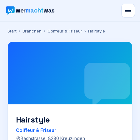
wer
macht
was
Verzeichnis
Start
›
Branchen
›
Coiffeur & Friseur
›
Hairstyle
Karte
News
Ratgeber
Werbung
Preise
Hairstyle
Coiffeur & Friseur
Für Firmen
Bachstrasse, 8280 Kreuzlingen