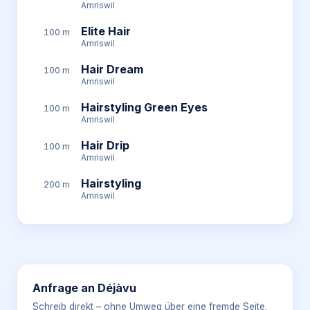
Amriswil
Elite Hair
100 m
Amriswil
Hair Dream
100 m
Amriswil
Hairstyling Green Eyes
100 m
Amriswil
Hair Drip
100 m
Amriswil
Hairstyling
200 m
Amriswil
Anfrage an
Déjàvu
Schreib direkt – ohne Umweg über eine fremde Seite.