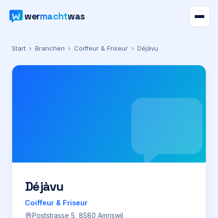
wer
macht
was
Verzeichnis
Start
›
Branchen
›
Coiffeur & Friseur
›
Déjàvu
Karte
News
Ratgeber
Werbung
Preise
Déjàvu
Coiffeur & Friseur
Für Firmen
Poststrasse 5, 8580 Amriswil