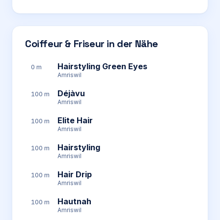
Coiffeur & Friseur in der Nähe
Hairstyling Green Eyes
0 m
Amriswil
Déjàvu
100 m
Amriswil
Elite Hair
100 m
Amriswil
Hairstyling
100 m
Amriswil
Hair Drip
100 m
Amriswil
Hautnah
100 m
Amriswil