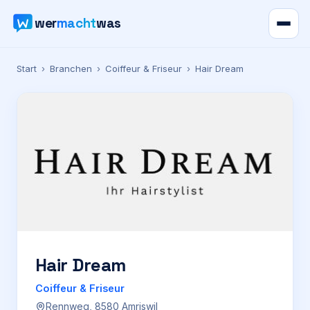
wer
macht
was
Verzeichnis
Start
›
Branchen
›
Coiffeur & Friseur
›
Hair Dream
Karte
News
Ratgeber
Werbung
Preise
Hair Dream
Coiffeur & Friseur
Für Firmen
Rennweg, 8580 Amriswil