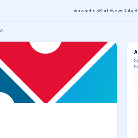
Verzeichnis
Karte
News
Ratge
’s
A
S
Se