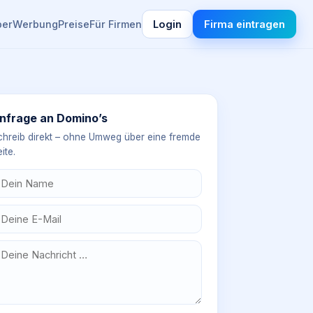
ber
Werbung
Preise
Für Firmen
Login
Firma eintragen
nfrage an
Domino’s
chreib direkt – ohne Umweg über eine fremde
ite.