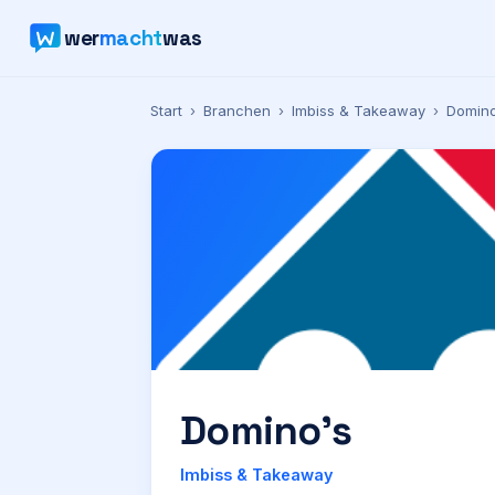
wer
macht
was
Start
›
Branchen
›
Imbiss & Takeaway
›
Domino
Domino’s
Imbiss & Takeaway