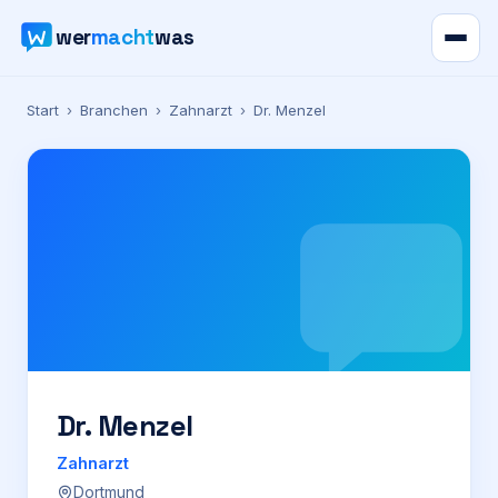
wer
macht
was
Verzeichnis
Start
›
Branchen
›
Zahnarzt
›
Dr. Menzel
Karte
News
Ratgeber
Werbung
Preise
Dr. Menzel
Zahnarzt
Für Firmen
Dortmund