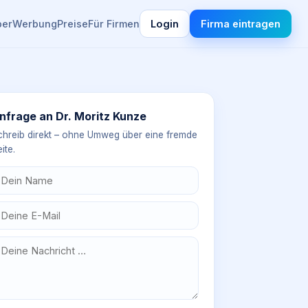
ber
Werbung
Preise
Für Firmen
Login
Firma eintragen
nfrage an
Dr. Moritz Kunze
chreib direkt – ohne Umweg über eine fremde
ite.