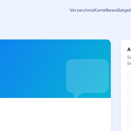
Verzeichnis
Karte
News
Ratge
A
S
Se