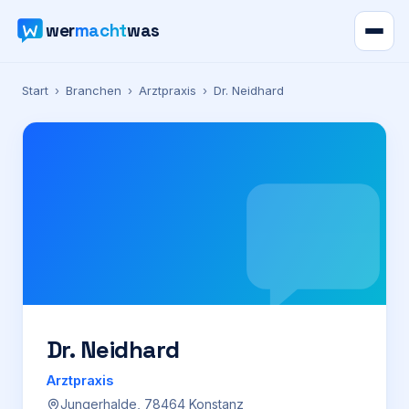
wer
macht
was
Verzeichnis
Start
›
Branchen
›
Arztpraxis
›
Dr. Neidhard
Karte
News
Ratgeber
Werbung
Preise
Dr. Neidhard
Arztpraxis
Für Firmen
Jungerhalde, 78464 Konstanz