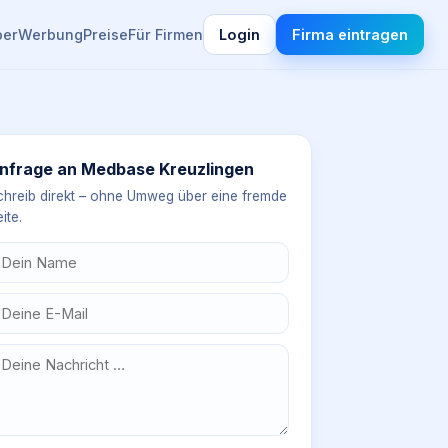
ber
Werbung
Preise
Für Firmen
Login
Firma eintragen
nfrage an
Medbase Kreuzlingen
chreib direkt – ohne Umweg über eine fremde
ite.