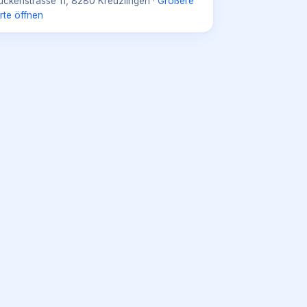
ückenstrasse 11, 8280 Kreuzlingen
·
Größere
rte öffnen