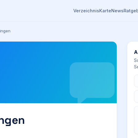
Verzeichnis
Karte
News
Ratge
ingen
A
S
Se
ingen