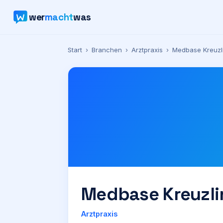
wer
macht
was
Start
›
Branchen
›
Arztpraxis
›
Medbase Kreuzl
Medbase Kreuzl
Arztpraxis