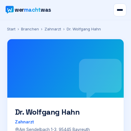
wer
macht
was
Verzeichnis
Start
›
Branchen
›
Zahnarzt
›
Dr. Wolfgang Hahn
Karte
News
Ratgeber
Werbung
Preise
Dr. Wolfgang Hahn
Zahnarzt
Für Firmen
Am Sendelbach 1-3, 95445 Bayreuth