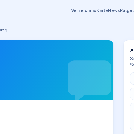
Verzeichnis
Karte
News
Ratge
artig
A
S
Se