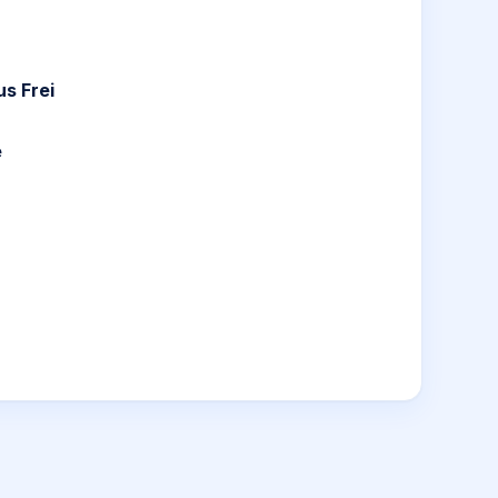
s Frei
e