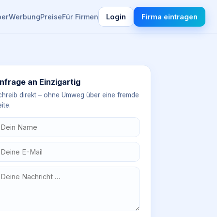
ber
Werbung
Preise
Für Firmen
Login
Firma eintragen
nfrage an
Einzigartig
chreib direkt – ohne Umweg über eine fremde
ite.