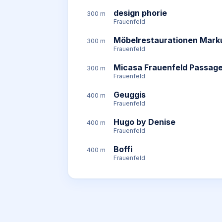
design phorie
300 m
Frauenfeld
Möbelrestaurationen Marku
300 m
Frauenfeld
Micasa Frauenfeld Passag
300 m
Frauenfeld
Geuggis
400 m
Frauenfeld
Hugo by Denise
400 m
Frauenfeld
Boffi
400 m
Frauenfeld