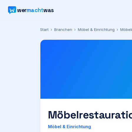
wer
macht
was
Start
›
Branchen
›
Möbel & Einrichtung
›
Möbel
Möbelrestaurati
Möbel & Einrichtung