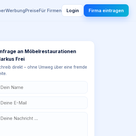
ber
Werbung
Preise
Für Firmen
Login
Firma eintragen
nfrage an
Möbelrestaurationen
arkus Frei
chreib direkt – ohne Umweg über eine fremde
ite.