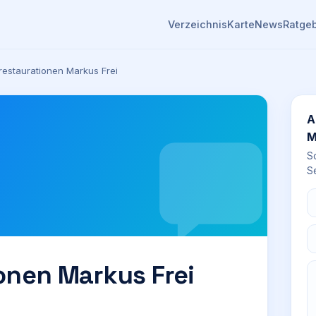
Verzeichnis
Karte
News
Ratge
restaurationen Markus Frei
A
M
S
Se
onen Markus Frei