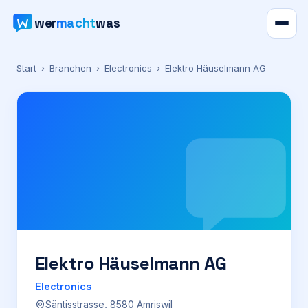
wer
macht
was
Verzeichnis
Start
›
Branchen
›
Electronics
›
Elektro Häuselmann AG
Karte
News
Ratgeber
Werbung
Preise
Elektro Häuselmann AG
Electronics
Für Firmen
Säntisstrasse, 8580 Amriswil