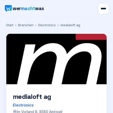
wer
macht
was
Verzeichnis
Start
›
Branchen
›
Electronics
›
medialoft ag
Karte
News
Ratgeber
Werbung
Preise
medialoft ag
Electronics
Für Firmen
Im Vorland 8, 8580 Amriswil