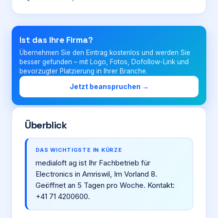
Login
Ist das Ihre Firma?
Übernehmen Sie den Eintrag kostenlos und werden Sie
Firma eintragen
besser gefunden – mit Logo, Fotos, Dofollow-Link und
bevorzugter Platzierung in Ihrer Branche.
Jetzt beanspruchen →
Überblick
DAS WICHTIGSTE IN KÜRZE
medialoft ag ist Ihr Fachbetrieb für
Electronics in Amriswil, Im Vorland 8.
Geöffnet an 5 Tagen pro Woche. Kontakt:
+41 71 4200600.