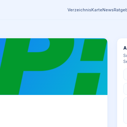
Verzeichnis
Karte
News
Ratge
A
S
Se