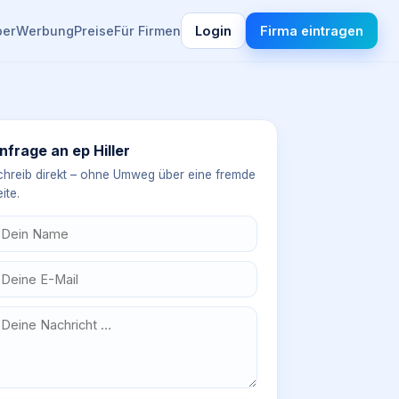
ber
Werbung
Preise
Für Firmen
Login
Firma eintragen
nfrage an
ep Hiller
chreib direkt – ohne Umweg über eine fremde
ite.