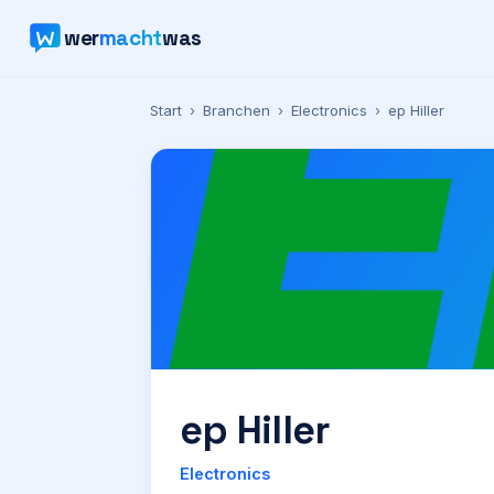
wer
macht
was
Start
›
Branchen
›
Electronics
›
ep Hiller
ep Hiller
Electronics