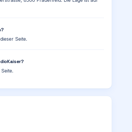
herstrasse, 8500 Frauenfeld. Die Lage ist auf
n?
ieser Seite.
adioKaiser?
Seite.