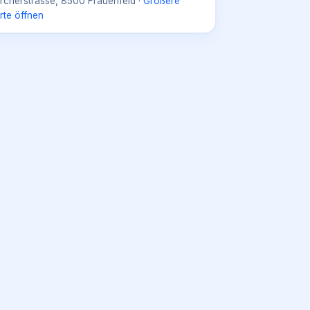
rcherstrasse, 8500 Frauenfeld
·
Größere
rte öffnen