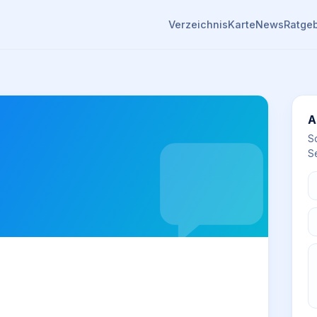
Verzeichnis
Karte
News
Ratge
A
S
Se