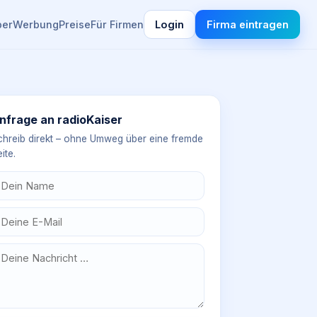
ber
Werbung
Preise
Für Firmen
Login
Firma eintragen
nfrage an
radioKaiser
chreib direkt – ohne Umweg über eine fremde
ite.