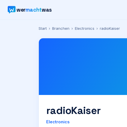
wer
macht
was
Start
›
Branchen
›
Electronics
›
radioKaiser
radioKaiser
Electronics