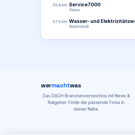
Service7000
55.8 km
Glarus
Wasser- und Elektrizitätsw
57.5 km
Walenstadt
wer
macht
was
Das DACH-Branchenverzeichnis mit News &
Ratgeber. Finde die passende Firma in
deiner Nähe.