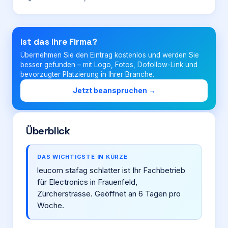
Login
Ist das Ihre Firma?
Übernehmen Sie den Eintrag kostenlos und werden Sie
Firma eintragen
besser gefunden – mit Logo, Fotos, Dofollow-Link und
bevorzugter Platzierung in Ihrer Branche.
Jetzt beanspruchen →
Überblick
DAS WICHTIGSTE IN KÜRZE
leucom stafag schlatter ist Ihr Fachbetrieb
für Electronics in Frauenfeld,
Zürcherstrasse. Geöffnet an 6 Tagen pro
Woche.