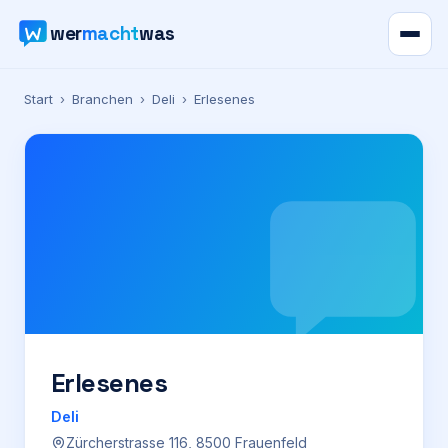
wer
macht
was
Verzeichnis
Start
›
Branchen
›
Deli
›
Erlesenes
Karte
News
Ratgeber
Werbung
Preise
Erlesenes
Deli
Für Firmen
Zürcherstrasse 116, 8500 Frauenfeld