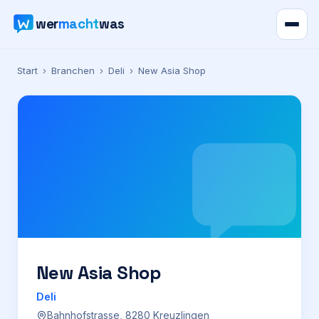
wer
macht
was
Verzeichnis
Start
›
Branchen
›
Deli
›
New Asia Shop
Karte
News
Ratgeber
Werbung
Preise
New Asia Shop
Deli
Für Firmen
Bahnhofstrasse, 8280 Kreuzlingen