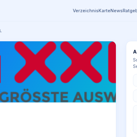
Verzeichnis
Karte
News
Ratge
L
A
S
Se