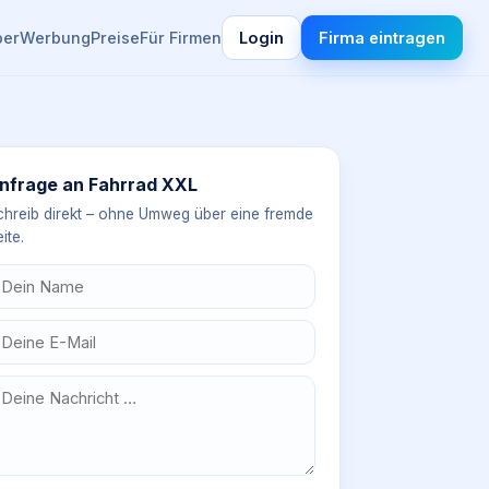
ber
Werbung
Preise
Für Firmen
Login
Firma eintragen
nfrage an
Fahrrad XXL
chreib direkt – ohne Umweg über eine fremde
ite.