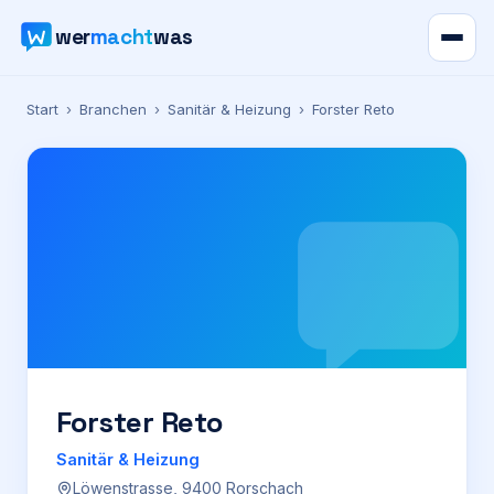
wer
macht
was
Verzeichnis
Start
›
Branchen
›
Sanitär & Heizung
›
Forster Reto
Karte
News
Ratgeber
Werbung
Preise
Forster Reto
Sanitär & Heizung
Für Firmen
Löwenstrasse, 9400 Rorschach