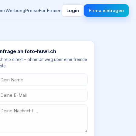
ber
Werbung
Preise
Für Firmen
Login
Firma eintragen
nfrage an
foto-huwi.ch
chreib direkt – ohne Umweg über eine fremde
ite.