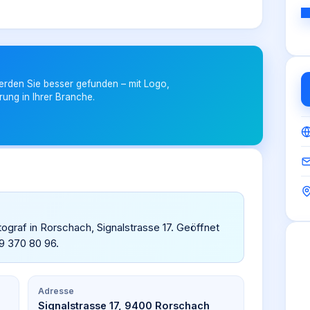
erden Sie besser gefunden – mit Logo,
rung in Ihrer Branche.
otograf in Rorschach, Signalstrasse 17. Geöffnet
9 370 80 96.
Adresse
Signalstrasse 17, 9400 Rorschach