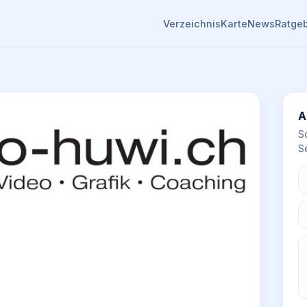
Verzeichnis
Karte
News
Ratge
A
S
Se