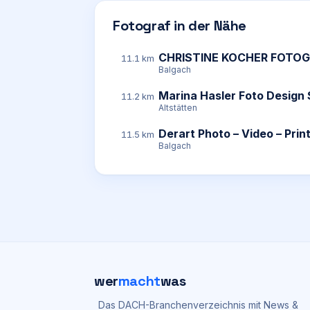
Fotograf in der Nähe
CHRISTINE KOCHER FOTOG
11.1 km
Balgach
Marina Hasler Foto Design 
11.2 km
Altstätten
Derart Photo – Video – Pri
11.5 km
Balgach
wer
macht
was
Das DACH-Branchenverzeichnis mit News &