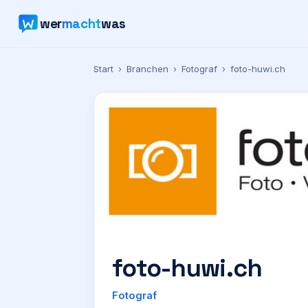
wer
macht
was
Start
›
Branchen
›
Fotograf
›
foto-huwi.ch
foto-huwi.ch
Fotograf