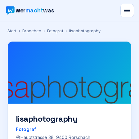
wer
macht
was
Verzeichnis
Start
›
Branchen
›
Fotograf
›
lisaphotography
Karte
News
Ratgeber
Werbung
Preise
lisaphotography
Fotograf
Für Firmen
Hauptstrasse 38, 9400 Rorschach