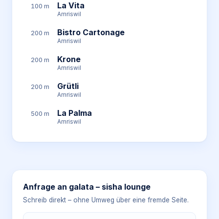
La Vita
100 m
Amriswil
Bistro Cartonage
200 m
Amriswil
Krone
200 m
Amriswil
Grütli
200 m
Amriswil
La Palma
500 m
Amriswil
Anfrage an
galata – sisha lounge
Schreib direkt – ohne Umweg über eine fremde Seite.