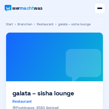
wer
macht
was
Verzeichnis
Start
›
Branchen
›
Restaurant
›
galata – sisha lounge
Karte
News
Ratgeber
Werbung
Preise
galata – sisha lounge
Restaurant
Für Firmen
Poststrasse, 8580 Amriswil