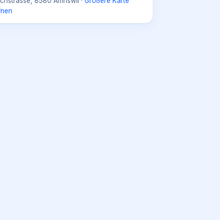
rchstrasse, 8580 Amriswil
·
Größere Karte
fnen