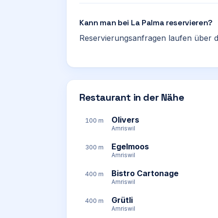
Kann man bei La Palma reservieren?
Reservierungsanfragen laufen über d
Restaurant in der Nähe
Olivers
100 m
Amriswil
Egelmoos
300 m
Amriswil
Bistro Cartonage
400 m
Amriswil
Grütli
400 m
Amriswil