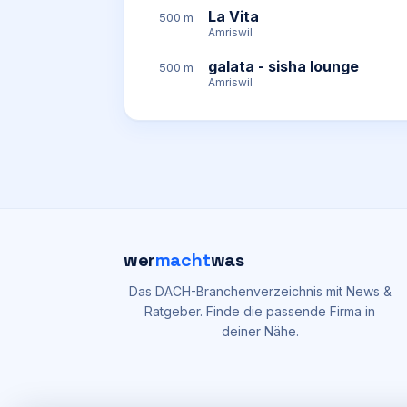
La Vita
500 m
Amriswil
galata - sisha lounge
500 m
Amriswil
wer
macht
was
Das DACH-Branchenverzeichnis mit News &
Ratgeber. Finde die passende Firma in
deiner Nähe.