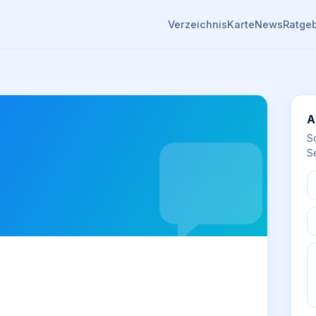
Verzeichnis
Karte
News
Ratge
A
S
Se