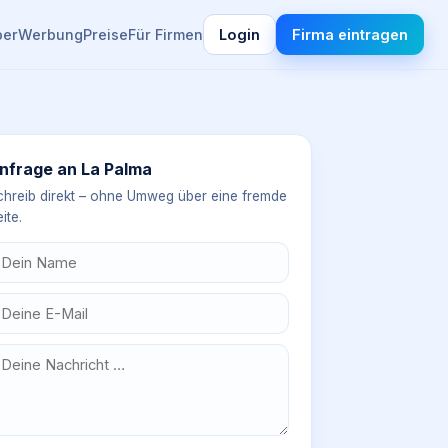
ber
Werbung
Preise
Für Firmen
Login
Firma eintragen
nfrage an
La Palma
chreib direkt – ohne Umweg über eine fremde
ite.