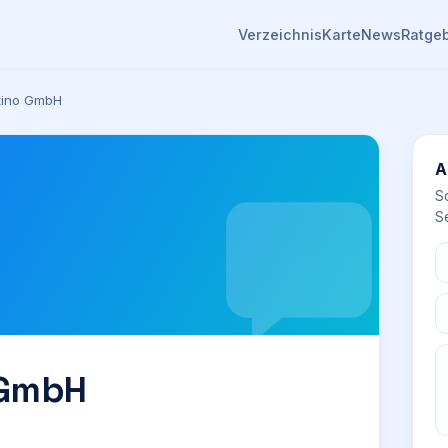
Verzeichnis
Karte
News
Ratge
tino GmbH
A
S
Se
 GmbH