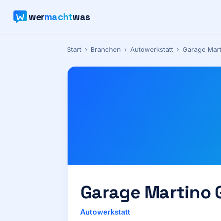
wer
macht
was
Start
›
Branchen
›
Autowerkstatt
›
Garage Mar
Garage Martino
Autowerkstatt