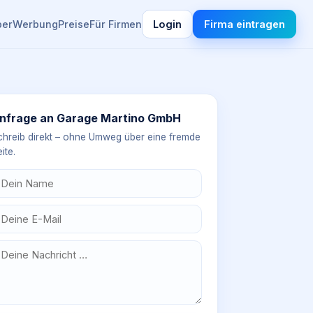
ber
Werbung
Preise
Für Firmen
Login
Firma eintragen
nfrage an
Garage Martino GmbH
chreib direkt – ohne Umweg über eine fremde
ite.