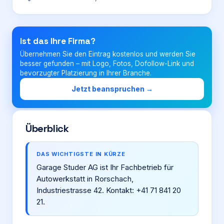
Login
Ist das Ihre Firma?
Übernehmen Sie den Eintrag kostenlos und werden Sie
Firma eintragen
besser gefunden – mit Logo, Fotos, Dofollow-Link und
bevorzugter Platzierung in Ihrer Branche.
Jetzt beanspruchen →
Überblick
DAS WICHTIGSTE IN KÜRZE
Garage Studer AG ist Ihr Fachbetrieb für
Autowerkstatt in Rorschach,
Industriestrasse 42. Kontakt: +41 71 841 20
21.