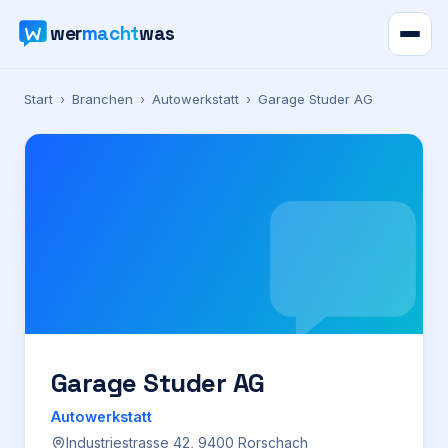
wer
macht
was
Verzeichnis
Start
›
Branchen
›
Autowerkstatt
›
Garage Studer AG
Karte
News
Ratgeber
Werbung
Preise
Garage Studer AG
Autowerkstatt
Für Firmen
Industriestrasse 42, 9400 Rorschach