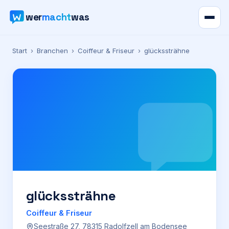
wer
macht
was
Verzeichnis
Start
›
Branchen
›
Coiffeur & Friseur
›
glückssträhne
Karte
News
Ratgeber
Werbung
Preise
glückssträhne
Coiffeur & Friseur
Für Firmen
Seestraße 27, 78315 Radolfzell am Bodensee