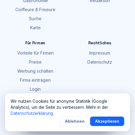
Gastronomie
Redaktion
Coiffeure & Friseure
Suche
Karte
Für Firmen
Rechtliches
Vorteile für Firmen
Impressum
Preise
Datenschutz
Werbung schalten
Firma eintragen
Login
FAQ
Wir nutzen Cookies für anonyme Statistik (Google
Analytics), um die Seite zu verbessern. Mehr in der
Datenschutzerklärung
.
©
2026
Maik Möhring Media · Ermatingen
Ablehnen
Akzeptieren
×
Noch
9
von
100
Sichern
Details
Firmendaten teils © OpenStreetMap-Mitwirkende (ODbL)