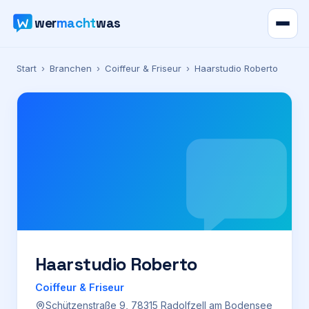
wer
macht
was
Verzeichnis
Start
›
Branchen
›
Coiffeur & Friseur
›
Haarstudio Roberto
Karte
News
Ratgeber
Werbung
Preise
Haarstudio Roberto
Coiffeur & Friseur
Für Firmen
Schützenstraße 9, 78315 Radolfzell am Bodensee