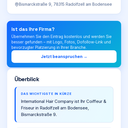
Bismarckstraße 9, 78315 Radolfzell am Bodensee
Login
Ist das Ihre Firma?
Firma eintragen
Übernehmen Sie den Eintrag kostenlos und werden Sie
besser gefunden – mit Logo, Fotos, Dofollow-Link und
bevorzugter Platzierung in Ihrer Branche.
Jetzt beanspruchen →
Überblick
DAS WICHTIGSTE IN KÜRZE
International Hair Company ist Ihr Coiffeur &
Friseur in Radolfzell am Bodensee,
Bismarckstraße 9.