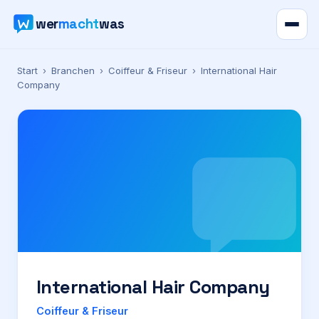
wer
macht
was
Verzeichnis
Start
›
Branchen
›
Coiffeur & Friseur
›
International Hair
Company
Karte
News
Ratgeber
Werbung
Preise
International Hair Company
Für Firmen
Coiffeur & Friseur