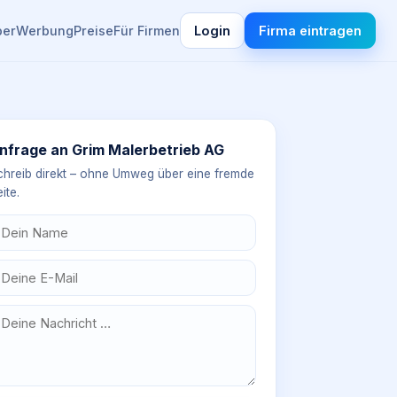
ber
Werbung
Preise
Für Firmen
Login
Firma eintragen
nfrage an
Grim Malerbetrieb AG
chreib direkt – ohne Umweg über eine fremde
ite.