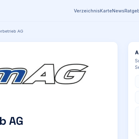
Verzeichnis
Karte
News
Ratge
erbetrieb AG
A
S
Se
eb AG