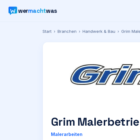
wer
macht
was
Start
›
Branchen
›
Handwerk & Bau
›
Grim Mal
Grim Malerbetri
Malerarbeiten